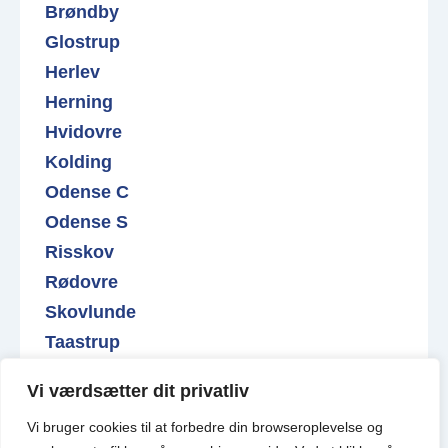
Brøndby
Glostrup
Herlev
Herning
Hvidovre
Kolding
Odense C
Odense S
Risskov
Rødovre
Skovlunde
Taastrup
Vejle
Vi værdsætter dit privatliv
Find ledige lagerlokaler
Vi bruger cookies til at forbedre din browseroplevelse
og